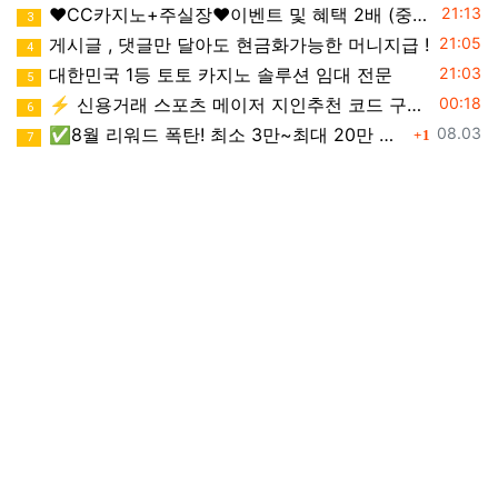
등록일
❤️CC️카지노+주실장❤️이벤트 및 혜택 2배 (중복⭕️)❤️탄탄한 자본, 무사고 ✅빠른충환✅
21:13
3
등록일
️️게시글 , 댓글만 달아도 현금화가능한 머니지급 !
21:05
4
등록일
️대한민국️ 1등 토토 카지노 솔루션 임대 전문
21:03
5
등록일
⚡️ 신용거래 스포츠 메이저 지인추천 코드 구매합니다 / 그외 지노,자비스,수기자 모십니다 ⚡️
00:18
6
댓글
등록일
✅8월 리워드 폭탄! 최소 3만~최대 20만 지급 중✅
08.03
1
7