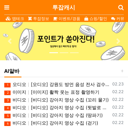
로
메뉴
투잡캐시
앱테크
투잡정보
이벤트/경품
쇼핑/할인
커뮤니
Previous
Nex
AI알바
등록일
오디오
[오디오] 강원도 방언 음성 전사 검수자 모집!
02.23
1
등록일
이미지
[이미지] 활짝 웃는 표정 촬영하기
02.22
2
등록일
비디오
[비디오] 강아지 영상 수집 (꼬리 물기)
02.22
3
등록일
비디오
[비디오] 강아지 영상 수집 (뒷발로 어리 긁기)
02.22
4
등록일
비디오
[비디오] 강아지 영상 수집 (땅파기)
02.22
5
등록일
비디오
[비디오] 강아지 영상 수집 (걷기)
02.22
6