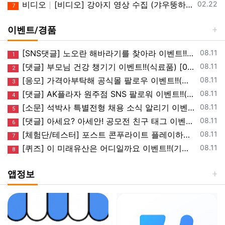
등록일
비디오
[비디오] 강아지 영상 수집 (갸우뚱하기)
02.22
7
이벤트/경품
등록일
[SNS댓글] 노오란 해바라기를 찾아라 이벤트!!(생활용품) [08월 15일]
08.11
1
등록일
[댓글] 부모님 건강 챙기기 이벤트!!(식료품) [08월 16일]
08.11
2
등록일
[응모] 가격아부탁해 공식몰 팔로우 이벤트!!(기프티콘) [08월 18일]
08.11
3
등록일
[댓글] AK플라자 원주점 SNS 팔로워 이벤트!!(가전제품) [08월 15일]
08.11
4
등록일
[소문] 석박사 특별전형 채용 소식 알리기 이벤트!!(기프티콘) [08월 16일]
08.11
5
등록일
[댓글] 아세요? 아세안! 공모전 친구 태그 이벤트!!(기프티콘) [08월 16일]
08.11
6
등록일
[체험단/테스터] 포스트 콘푸라이트 플레이하우스 이벤트!!(생활용품) [08월 15일]
08.11
7
등록일
[퀴즈] 이 미래유산은 어디일까요 이벤트!!(기프티콘) [08월 25일]
08.11
8
앱정보