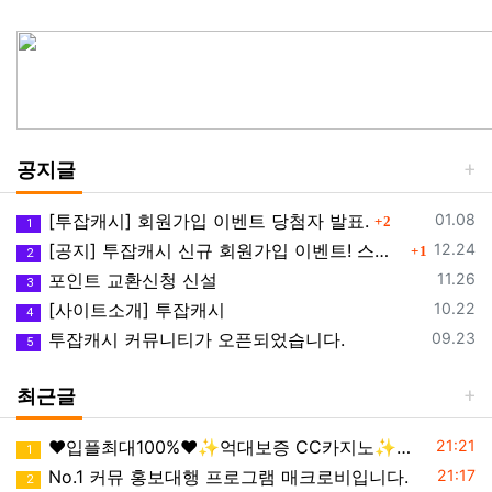
공지글
댓글
등록일
[투잡캐시] 회원가입 이벤트 당첨자 발표.
01.08
2
1
댓글
등록일
[공지] 투잡캐시 신규 회원가입 이벤트! 스타벅스 기프트콘 증정. <종료>
12.24
1
2
등록일
포인트 교환신청 신설
11.26
3
등록일
[사이트소개] 투잡캐시
10.22
4
등록일
투잡캐시 커뮤니티가 오픈되었습니다.
09.23
5
최근글
등록일
❤️️입플최대100%❤️✨억대보증 CC카지노✨❤️무기명테더가입O❤️블랙가입O❤️승인전화X❤️
21:21
1
등록일
️️No.1 커뮤 홍보대행 프️로그램 매크로비입니다.
21:17
2