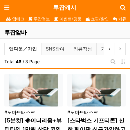
로
메뉴
투잡캐시
앱테크
투잡정보
이벤트/경품
쇼핑/할인
커뮤니
투잡알바
투잡알바 분류 목록
현재 분류
이전 분류
다음
앱다운／가입
SNS참여
리뷰작성
기타알바
게
Total
46
/ 3 Page
게시판 
플랫폼
플랫폼
#노마드태스크
#노마드태스크
[5분컷] ◈이더리움+뷰
[스타벅스 기프티콘] 신
티타임 1만원 상당 코인
한 페이판 신규가입하고