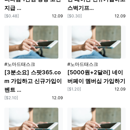
지급 …
스벅기프…
보상
등록일
보상
등록일
[$0.48]
12.09
[$0.30]
12.09
플랫폼
플랫폼
#노마드태스크
#노마드태스크
[3분소요] 스팟365.co
[5000원+2달러] 네이
m 가입하고 신규가입이
버페이 멤버십 가입하기
벤트 …
보상
등록일
[$1.20]
12.09
보상
등록일
[$2.10]
12.09