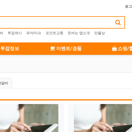
로그
알바
투잡캐시
유머/이슈
포인트교환
돈버는 앱소개
만물상
투잡정보
이벤트/경품
쇼핑/
타알바