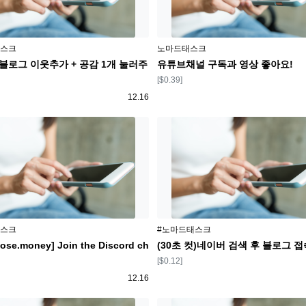
플랫폼
스크
노마드태스크
블로그 이웃추가 + 공감 1개 눌러주
유튜브채널 구독과 영상 좋아요!
보상
[$0.39]
등록일
12.16
플랫폼
스크
#노마드태스크
lose.money] Join the Discord ch
(30초 컷)네이버 검색 후 블로그 
보상
[$0.12]
등록일
12.16