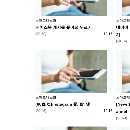
플랫폼
플랫폼
노마드태스크
노마드태
페이스북 게시물 좋아요 누르기
네이버 
보상
등록일
[$0.30]
12.16
기
보상
[$0.16]
플랫폼
플랫폼
노마드태스크
노마드태
(60초 컷)instagram 좋, 팔, 댓
[Never
보상
등록일
[$0.16]
12.16
annel
보상
[$1.60]