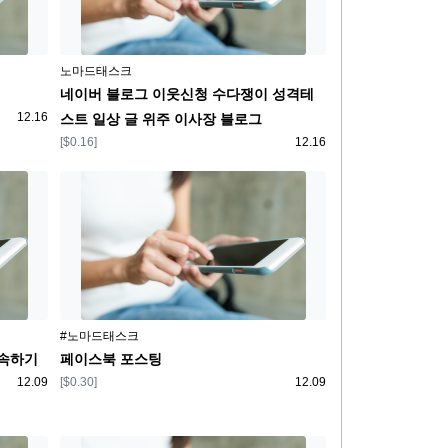
플랫폼
노마드태스크
네이버 블로그 이웃신청 수다쟁이 성격테
등록일
12.16
스트 일상 글 위주 이사장 블로그
보상
등록일
[$0.16]
12.16
플랫폼
#노마드태스크
접속하기
페이스북 포스팅
등록일
보상
등록일
12.09
[$0.30]
12.09