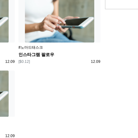
플랫폼
#노마드태스크
인스타그램 팔로우
등록일
보상
등록일
12.09
[$0.12]
12.09
등록일
12.09