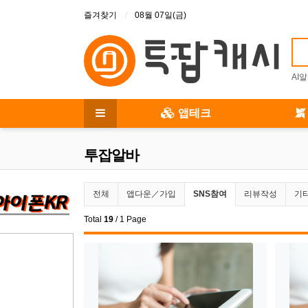
상단 메뉴
즐겨찾기
08월 07일(금)
AI
메인 메뉴
앱테크
전체 메뉴
투잡알바
투잡알바 분류 목록
현재 분류
전체
앱다운／가입
SNS참여
리뷰작성
기
Total
19
/ 1 Page