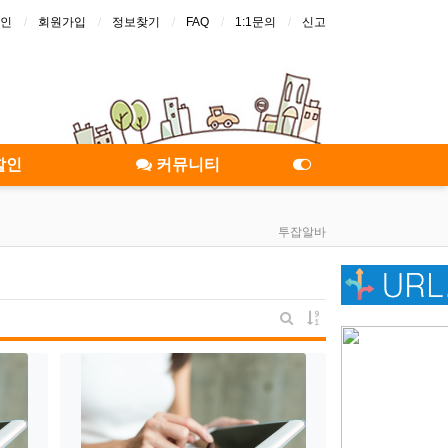
인
회원가입
정보찾기
FAQ
1:1문의
신고
할인
커뮤니티
투잡알바
게시물 정렬
게시판 검색