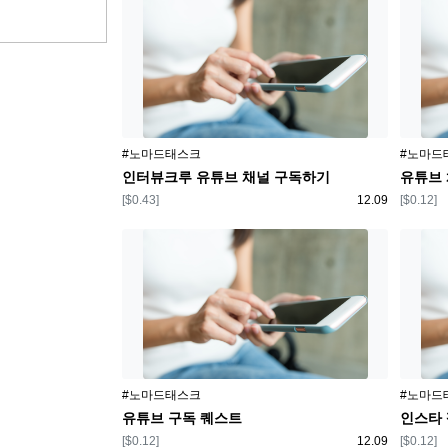
플랫폼
플랫폼
#노마드태스크
#노마드
인터뷰크루 유튜브 채널 구독하기
유튜브 
보상
등록일
보상
[$0.43]
12.09
[$0.12]
플랫폼
플랫폼
#노마드태스크
#노마드
유튜브 구독 퀘스트
인스타
보상
등록일
보상
[$0.12]
12.09
[$0.12]