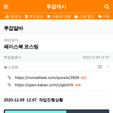
로
메뉴
투잡캐시
앱테크
투잡정보
이벤트/경품
쇼핑/할인
커뮤니
투잡알바
분류
SNS참여
페이스북 포스팅
작성자 정보
작성자
작성일
투잡용용이
2020.12.09 12:07
컨텐츠 정보
목록
게
조회
2,606
회 연결
https://nomadtask.com/quests/2609
657
회 연결
https://open.kakao.com/o/gbrb1ll
650
본문
2020-12-09 12:07 작업진행상황