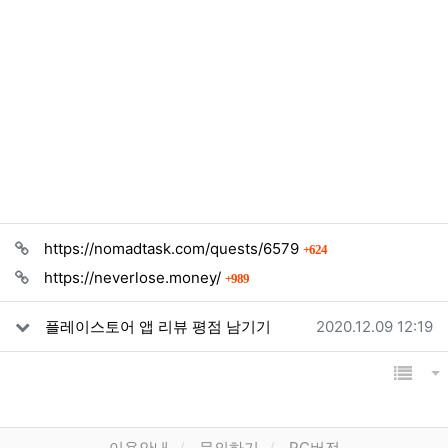
관련자료
회 연결
https://nomadtask.com/quests/6579
624
회 연결
https://neverlose.money/
989
작성일
플레이스토어 앱 리뷰 평점 남기기
2020.12.09 12:19
목록
게
이용안내
문의하기
PC버전