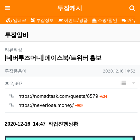
로
메뉴
투잡캐시
앱테크
투잡정보
이벤트/경품
쇼핑/할인
커뮤니
투잡알바
분류
리뷰작성
[네버루즈머니] 페이스북/트위터 홍보
작성자 정보
작성자
작성일
투잡용용이
2020.12.16 14:52
컨텐츠 정보
목록
게
조회
2,667
회 연결
https://nomadtask.com/quests/6579
624
회 연결
https://neverlose.money/
989
본문
2020-12-16 14:47 작업진행상황