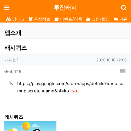
로
메뉴
투잡캐시
앱테크
투잡정보
이벤트/경품
쇼핑/할인
커뮤니
앱소개
캐시퀴즈
작성자 정보
작성자
작성일
캐시맨1
2020.10.16 12:06
컨텐츠 정보
목
조회
4,025
https://play.google.com/store/apps/details?id=io.co
회 연결
mup.scretchgame&hl=ko
571
본문
캐시퀴즈