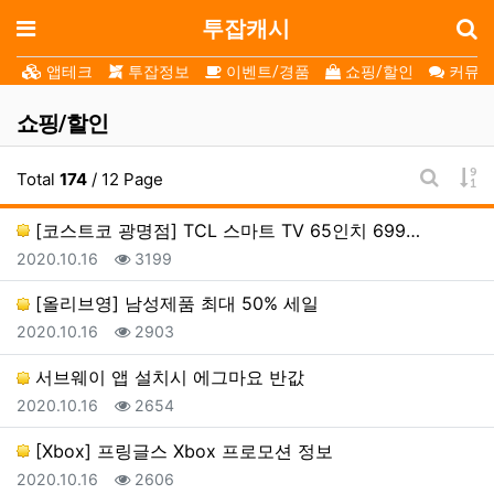
로
메뉴
투잡캐시
앱테크
투잡정보
이벤트/경품
쇼핑/할인
커뮤니
쇼핑/할인
게
Total
174
/ 12 Page
게시판 
[코스트코 광명점] TCL 스마트 TV 65인치 699…
등록일
조회
2020.10.16
3199
[올리브영] 남성제품 최대 50% 세일
등록일
조회
2020.10.16
2903
서브웨이 앱 설치시 에그마요 반값
등록일
조회
2020.10.16
2654
[Xbox] 프링글스 Xbox 프로모션 정보
등록일
조회
2020.10.16
2606