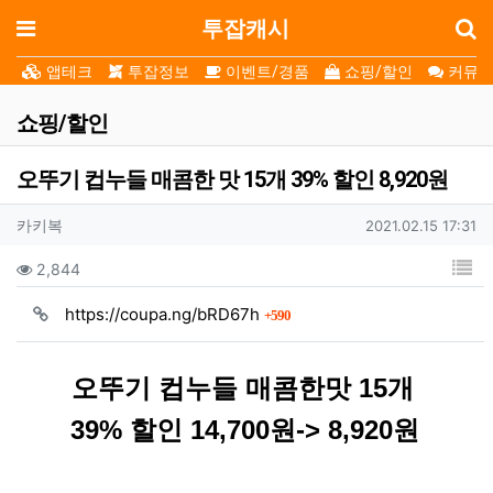
로
메뉴
투잡캐시
앱테크
투잡정보
이벤트/경품
쇼핑/할인
커뮤니
쇼핑/할인
오뚜기 컵누들 매콤한 맛 15개 39% 할인 8,920원
작성자 정보
작성자
작성일
카키복
2021.02.15 17:31
컨텐츠 정보
목
조회
2,844
회 연결
https://coupa.ng/bRD67h
590
본문
오뚜기 컵누들 매콤한맛 15개
39% 할인 14,700원-> 8,920원