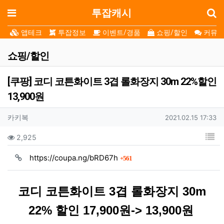
로
메뉴
투잡캐시
앱테크
투잡정보
이벤트/경품
쇼핑/할인
커뮤니
쇼핑/할인
[쿠팡] 코디 코튼화이트 3겹 롤화장지 30m 22%할인
13,900원
작성자 정보
작성자
작성일
카키복
2021.02.15 17:33
컨텐츠 정보
목
조회
2,925
회 연결
https://coupa.ng/bRD67h
561
본문
코디 코튼화이트 3겹 롤화장지 30m
22% 할인 17,900원-> 13,900원