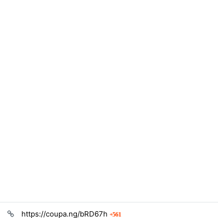
관련자료
회 연결
https://coupa.ng/bRD67h
561