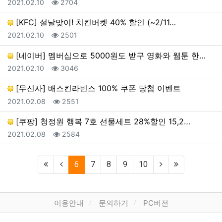
등록일
조회
2021.02.10
2704
[KFC] 설날맞이! 치킨버켓 40% 할인 (~2/11…
등록일
조회
2021.02.10
2501
[네이버] 멤버십으로 5000원도 받구 영화와 웹툰 한…
등록일
조회
2021.02.10
3046
[무신사] 배스킨라빈스 100% 쿠폰 당첨 이벤트
등록일
조회
2021.02.08
2551
[쿠팡] 청정원 행복 7호 선물세트 28%할인 15,2…
등록일
조회
2021.02.08
2584
(current)
6
7
8
9
10
하단 메뉴
이용안내
문의하기
PC버전