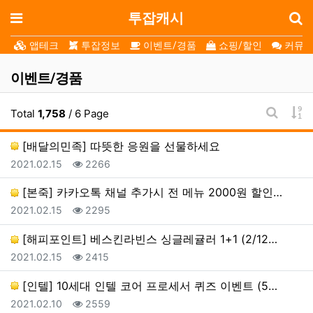
로
메뉴
투잡캐시
앱테크
투잡정보
이벤트/경품
쇼핑/할인
커뮤니
이벤트/경품
게
Total
1,758
/ 6 Page
게시판 
[배달의민족] 따뜻한 응원을 선물하세요
등록일
조회
2021.02.15
2266
[본죽] 카카오톡 채널 추가시 전 메뉴 2000원 할인…
등록일
조회
2021.02.15
2295
[해피포인트] 베스킨라빈스 싱글레귤러 1+1 (2/12…
등록일
조회
2021.02.15
2415
[인텔] 10세대 인텔 코어 프로세서 퀴즈 이벤트 (5…
등록일
조회
2021.02.10
2559