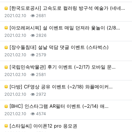
[한국도로공사] 고속도로 컬러링 방구석 예술가 (네네치…
등록일
조회
2021.02.10
2681
[아모레퍼시픽] 설 이벤트 매일 던져라 윷놀이 (2/8…
등록일
조회
2021.02.10
2826
[장수돌침대] 설날 덕담 댓글 이벤트 (스타벅스)
등록일
조회
2021.02.10
2579
[국립민속박물관] 후기 이벤트 (~2/17) 모바일 문…
등록일
조회
2021.02.10
2581
[다방] CF영상 공유 이벤트 (~2/18) 와플메이커…
등록일
조회
2021.02.10
2972
[BHC] 인스타그램 AR필터 이벤트 (~2/14) 애…
등록일
조회
2021.02.10
4574
[스타일씨] 아이폰12 pro 응모권