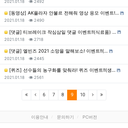
등록일
조회
2021.01.18
2492
[동영상] AK플라자 안불르 전해줘 영상 응모 이벤트!…
등록일
조회
2021.01.18
2490
[댓글] 티브레이크 작심삼일 댓글 이벤트!!(식료품) …
등록일
조회
2021.01.18
2718
[댓글] 엘빈즈 2021 소망을 말해보소! 이벤트!!(…
등록일
조회
2021.01.18
2445
[퀴즈] 선수들의 농구화를 맞춰라! 퀴즈 이벤트!!(생…
등록일
조회
2021.01.18
2561
(current)
6
7
8
9
10
하단 메뉴
이용안내
문의하기
PC버전