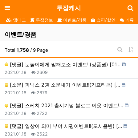
로
메뉴
투잡캐시
앱테크
투잡정보
이벤트/경품
쇼핑/할인
커뮤니
이벤트/경품
게
Total
1,758
/ 9 Page
게시판 
[댓글] 눈높이에게 말해보소 이벤트!!(상품권) [01…
등록일
조회
2021.01.18
2609
[소문] 파닉스 2권 소문내기 이벤트!!(기프티콘) […
등록일
조회
2021.01.18
2679
[댓글] 스케치 2021 출시기념 블로그 이웃 이벤트!…
등록일
조회
2021.01.18
2722
[댓글] 일상이 의미 부여 서평이벤트!!(도서음반) […
등록일
조회
2021.01.18
2622