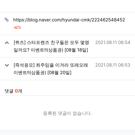
관련자료
https://blog.naver.com/hyundai-cmk/222462548452
회 연결
673
작성일
[퀴즈] 스타프렌즈 친구들은 모두 몇명
2021.08.11 06:54
일까요? 이벤트!!(상품권) [08월 18일]
작성일
[즉석응모] 최주임을 이겨라 또래오래
2021.08.11 06:53
이벤트!!(상품권) [08월 20일]
댓글
0
개
등록된 댓글이 없습니다.