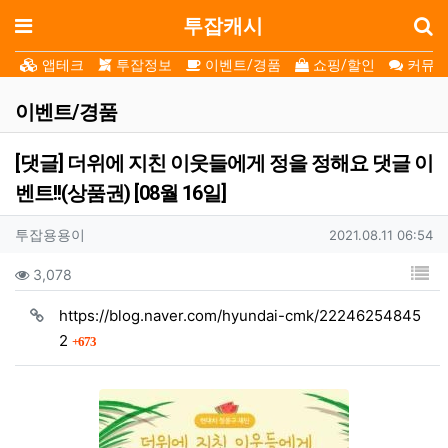
로
메뉴
투잡캐시
앱테크
투잡정보
이벤트/경품
쇼핑/할인
커뮤니
이벤트/경품
[댓글] 더위에 지친 이웃들에게 정을 정해요 댓글 이
벤트!!(상품권) [08월 16일]
작성자 정보
작성자
작성일
투잡용용이
2021.08.11 06:54
컨텐츠 정보
목
조회
3,078
https://blog.naver.com/hyundai-cmk/22246254845
회 연결
2
673
본문