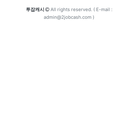
카피라이트
투잡캐시
All rights reserved. ( E-mail :
admin@2jobcash.com )