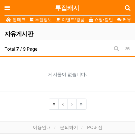
로
메뉴
투잡캐시
앱테크
투잡정보
이벤트/경품
쇼핑/할인
커뮤니
자유게시판
조
Total
7
/ 9 Page
게시판 
게시물이 없습니다.
하단 메뉴
이용안내
문의하기
PC버전