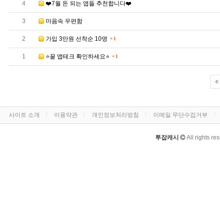
번호
4
❤️7월 돈 되는 앱들 추천합니다❤️
번호
3
마음속 우편함
댓글
번호
2
가입 3만원 선착순 10명
1
댓글
번호
1
⭐️꿀 앱테크 확인하세요⭐
1
하단 메뉴
사이트 소개
이용약관
개인정보처리방침
이메일 무단수집거부
카피라이트
투잡캐시
All rights r