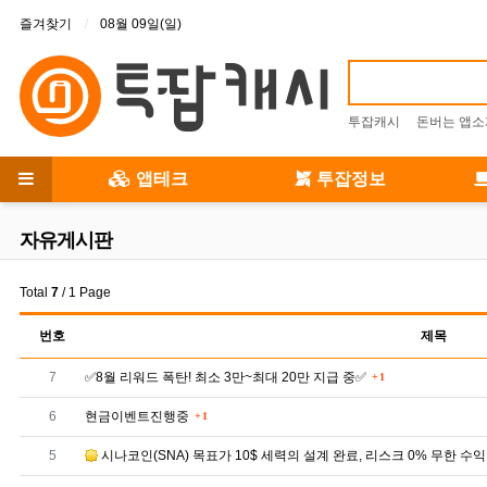
상단 메뉴
즐겨찾기
08월 09일(일)
투잡캐시
돈버는 앱소
메인 메뉴
앱테크
투잡정보
전체 메뉴
자유게시판
Total
7
/ 1 Page
번호
제목
댓글
번호
7
✅8월 리워드 폭탄! 최소 3만~최대 20만 지급 중✅
1
댓글
번호
6
현금이벤트진행중
1
번호
5
시나코인(SNA) 목표가 10$ 세력의 설계 완료, 리스크 0% 무한 수