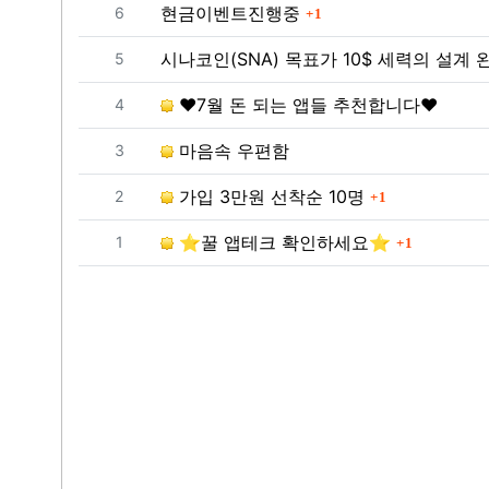
댓글
번호
현금이벤트진행중
6
1
번호
시나코인(SNA) 목표가 10$ 세력의 설계 
5
번호
❤️7월 돈 되는 앱들 추천합니다❤️
4
번호
마음속 우편함
3
댓글
번호
가입 3만원 선착순 10명
2
1
댓글
번호
⭐️꿀 앱테크 확인하세요⭐
1
1