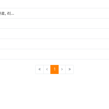
완료, 리…
(current)
1