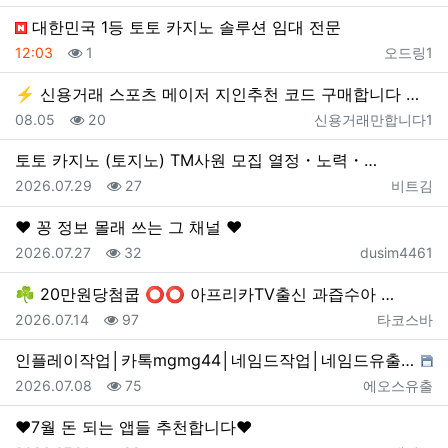
️대한민국️ 1등 토토 카지노 솔루션 임대 전문
등록일
조회
등록자
12:03
1
오드링1
⚡️ 신용거래 스포츠 메이저 지인추천 코드 구매합니다 …
등록일
조회
등록자
08.05
20
신용거래만합니다1
️️️토토 카지노 (토지노) TM사원 모집 열정・노력・…
등록일
조회
등록자
2026.07.29
27
비트김
❤️ 꽁 정보 몰래 쓰는 그 채널 ❤️
등록일
조회
등록자
2026.07.27
32
dusim4461
☘️ 20만원당첨쿱 ⭕️⭕️ 아프리카TV출신 과즙수아 …
등록일
조회
등록자
2026.07.14
97
타코스바
인플레이작업│카톡mgmg44│네임드작업│네임드유출│엔트…
등록일
조회
등록자
2026.07.08
75
에오스유출
❤️7월 돈 되는 앱들 추천합니다❤️