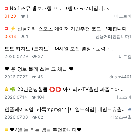
️️No.1 커뮤 홍보대행 프️로그램 매크로비입니다.
등록일
조회
등록자
01:20
1
매크로비
⚡️ 신용거래 스포츠 메이저 지인추천 코드 구매합니다 …
등록일
조회
등록자
00:18
1
신용거래만합니다1
️️️토토 카지노 (토지노) TM사원 모집 열정・노력・…
등록일
조회
등록자
2026.07.29
37
비트김
❤️ 꽁 정보 몰래 쓰는 그 채널 ❤️
등록일
조회
등록자
2026.07.27
45
dusim4461
☘️ 20만원당첨쿱 ⭕️⭕️ 아프리카TV출신 과즙수아 …
등록일
조회
등록자
2026.07.14
104
타코스바
인플레이작업│카톡mgmg44│네임드작업│네임드유출│엔트…
등록일
조회
등록자
2026.07.08
82
에오스유출
❤️7월 돈 되는 앱들 추천합니다❤️