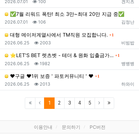
등록일
조회
등록자
2026.07.01
100
겐지츠
✅7월 리워드 폭탄! 최소 3만~최대 20만 지급 중✅
등록일
조회
등록자
2026.07.01
106
김정난
댓글
️️대형 메이저계열사에서 TM직원 모집합니다.
1
등록일
조회
등록자
2026.06.25
2003
비빔밥
댓글
⭐️LET'S BET 렛츠벳 - 테더 & 원화 입출금가…
1
등록일
조회
등록자
2026.06.25
1982
뱅뱅뱅
댓글
❤️️구글 ❤️1위 보증 ' 파토커뮤니티 ' ♥️
1
등록일
조회
등록자
2026.06.25
2013
하와이
(current)
1
2
3
4
5
하단 메뉴
이용안내
문의하기
PC버전