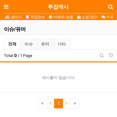
로
메뉴
투잡캐시
앱테크
투잡정보
이벤트/경품
쇼핑/할인
커뮤니
이슈/유머
이슈/유머 분류 목록
전체
이슈
유머
기타
날
Total
0
/ 1 Page
게시판 
게시물이 없습니다.
(current)
1