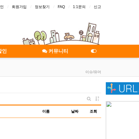
인
회원가입
정보찾기
FAQ
1:1문의
신고
할인
커뮤니티
이슈/유머
게시물 정렬
게시판 검색
이름
날짜
조회