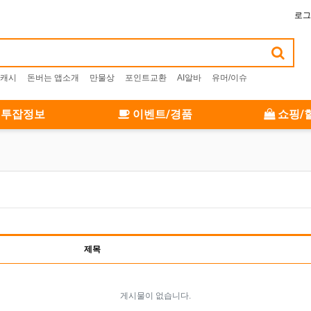
로그
캐시
돈버는 앱소개
만물상
포인트교환
AI알바
유머/이슈
투잡정보
이벤트/경품
쇼핑/
제목
게시물이 없습니다.