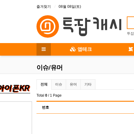
상단 메뉴
즐겨찾기
08월 08일(토)
투잡
메인 메뉴
앱테크
전체 메뉴
이슈/유머
이슈/유머 분류 목록
전체
이슈
유머
기타
Total
0
/ 1 Page
번호