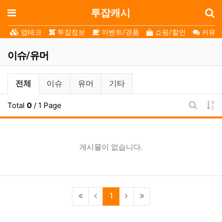
로
메뉴
투잡캐시
앱테크
투잡정보
이벤트/경품
쇼핑/할인
커뮤니
이슈/유머
이슈/유머 분류 목록
전체
이슈
유머
기타
게
Total
0
/ 1 Page
게시판 
게시물이 없습니다.
(current)
1