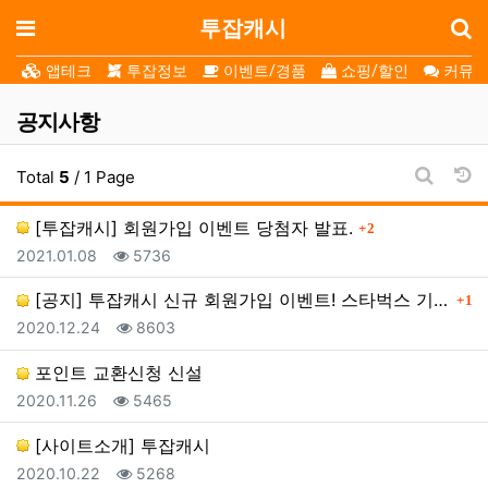
로
메뉴
투잡캐시
앱테크
투잡정보
이벤트/경품
쇼핑/할인
커뮤니
공지사항
날
Total
5
/ 1 Page
게시판 
댓글
[투잡캐시] 회원가입 이벤트 당첨자 발표.
2
등록일
조회
2021.01.08
5736
댓
[공지] 투잡캐시 신규 회원가입 이벤트! 스타벅스 기프…
1
등록일
조회
2020.12.24
8603
포인트 교환신청 신설
등록일
조회
2020.11.26
5465
[사이트소개] 투잡캐시
등록일
조회
2020.10.22
5268