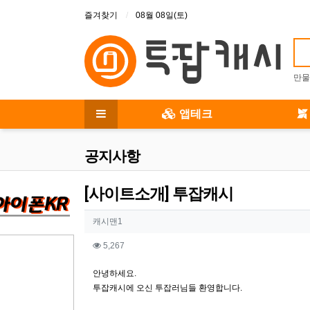
상단 메뉴
즐겨찾기
08월 08일(토)
만물
메인 메뉴
앱테크
전체 메뉴
공지사항
[사이트소개] 투잡캐시
작성자 정보
작성자
캐시맨1
컨텐츠 정보
조회
5,267
본문
안녕하세요.
투잡캐시에 오신 투잡러님들 환영합니다.