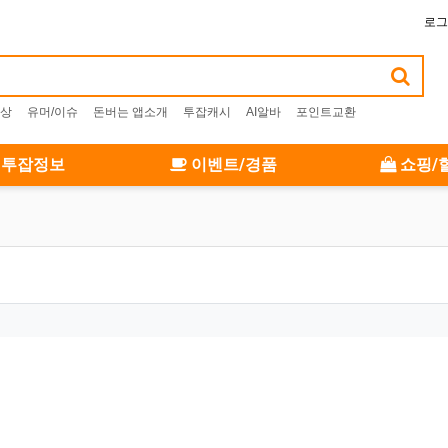
로그
상
유머/이슈
돈버는 앱소개
투잡캐시
AI알바
포인트교환
투잡정보
이벤트/경품
쇼핑/