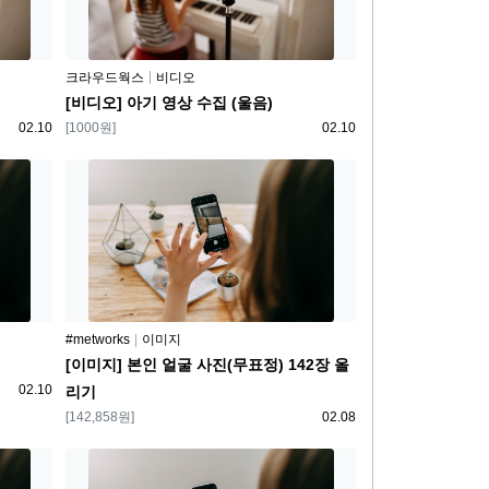
플랫폼
크라우드웍스
비디오
[비디오] 아기 영상 수집 (울음)
등록일
보상
등록일
02.10
[1000원]
02.10
플랫폼
#metworks
이미지
[이미지] 본인 얼굴 사진(무표정) 142장 올
등록일
02.10
리기
보상
등록일
[142,858원]
02.08