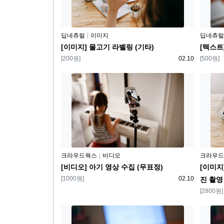
플랫폼
플랫폼
딥네츄럴
이미지
딥네츄럴
[이미지] 물고기 라벨링 (기타)
[텍스트
보상
등록일
보상
[200원]
02.10
[500원]
플랫폼
플랫폼
크라우드웍스
비디오
크라우드
[비디오] 아기 영상 수집 (무표정)
[이미지
보상
등록일
[1000원]
02.10
진 촬영
보상
[2800원]