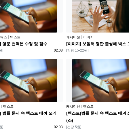
플랫폼
웍스
텍스트
캐시미션
이미지
] 영문 번역본 수정 및 검수
[이미지] 보일러 명판 글씽에 박스
등록일
보상
원]
02.08
[건당 15-22원]
플랫폼
텍스트
캐시미션
텍스트
] 법률 문서 속 텍스트 베껴 쓰기
[텍스트]법률 문서 속 텍스트 베겨
(소)
등록일
보상
원]
02.03
[건당 5원]