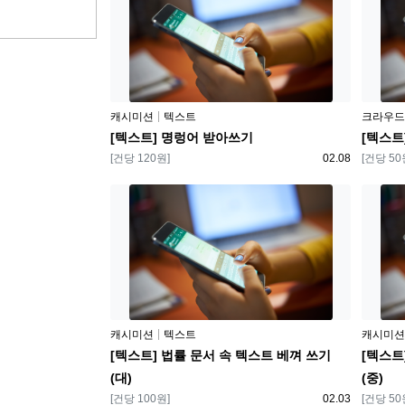
플랫폼
플랫폼
캐시미션
텍스트
크라우드
[텍스트] 명렁어 받아쓰기
[텍스트
보상
등록일
보상
[건당 120원]
02.08
[건당 50
플랫폼
플랫폼
캐시미션
텍스트
캐시미션
[텍스트] 법률 문서 속 텍스트 베껴 쓰기
[텍스트
(대)
(중)
보상
등록일
보상
[건당 100원]
02.03
[건당 50