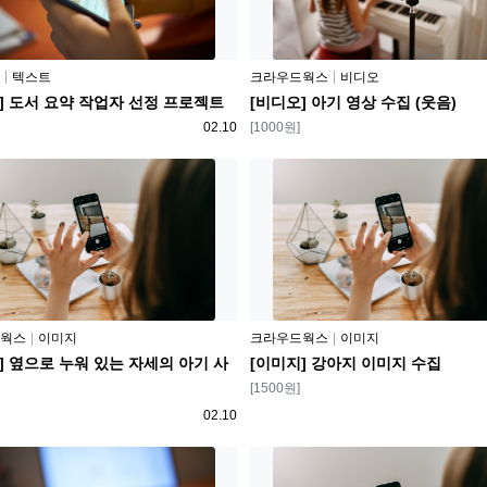
플랫폼
텍스트
크라우드웍스
비디오
] 도서 요약 작업자 선정 프로젝트
[비디오] 아기 영상 수집 (웃음)
등록일
보상
02.10
[1000원]
플랫폼
웍스
이미지
크라우드웍스
이미지
] 옆으로 누워 있는 자세의 아기 사
[이미지] 강아지 이미지 수집
보상
[1500원]
등록일
02.10