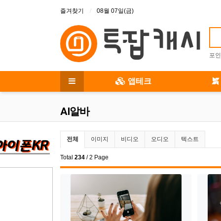
상단 메뉴
즐겨찾기
08월 07일(금)
포인
메인 메뉴
앱테크
전체 메뉴
AI알바
AI알바 분류 목록
전체
이미지
비디오
오디오
텍스트
Total
234
/ 2 Page