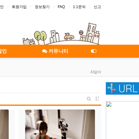
인
회원가입
정보찾기
FAQ
1:1문의
신고
할인
커뮤니티
AI알바
게시물 정렬
게시판 검색