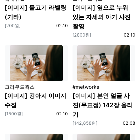
[이미지] 물고기 라벨링
[이미지] 옆으로 누워
(기타)
있는 자세의 아기 사진
촬영
보상
등록일
[200원]
02.10
보상
등록일
[2800원]
02.10
플랫폼
플랫폼
크라우드웍스
#metworks
[이미지] 강아지 이미지
[이미지] 본인 얼굴 사
수집
진(무표정) 142장 올리
기
보상
등록일
[1500원]
02.10
보상
등록일
[142,858원]
02.08