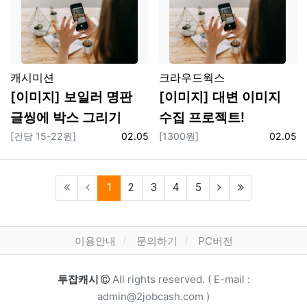
플랫폼
플랫폼
캐시미션
크라우드웍스
[이미지] 보일러 명판
[이미지] 대변 이미지
글씽에 박스 그리기
수집 프로젝트!
보상
등록일
보상
등록일
[건당 15-22원]
02.05
[1300원]
02.05
(current)
1
2
3
4
5
하단 메뉴
이용안내
문의하기
PC버전
카피라이트
투잡캐시
All rights reserved. ( E-mail :
admin@2jobcash.com )