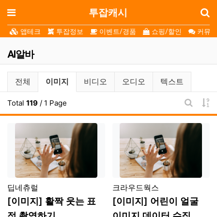
로
메뉴
투잡캐시
앱테크
투잡정보
이벤트/경품
쇼핑/할인
커뮤니
AI알바
AI알바 분류 목록
현재 분류
전체
이미지
비디오
오디오
텍스트
게
Total
119
/ 1 Page
게시판 
플랫폼
플랫폼
딥네츄럴
크라우드웍스
[이미지] 활짝 웃는 표
[이미지] 어린이 얼굴
정 촬영하기
이미지 데이터 수집