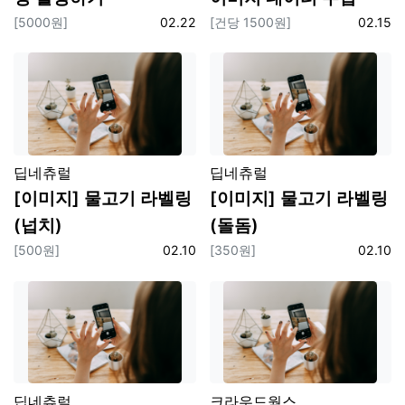
보상
등록일
보상
등록일
[5000원]
02.22
[건당 1500원]
02.15
플랫폼
플랫폼
딥네츄럴
딥네츄럴
[이미지] 물고기 라벨링
[이미지] 물고기 라벨링
(넙치)
(돌돔)
보상
등록일
보상
등록일
[500원]
02.10
[350원]
02.10
플랫폼
플랫폼
딥네츄럴
크라우드웍스