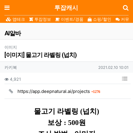
로
메뉴
투잡캐시
앱테크
투잡정보
이벤트/경품
쇼핑/할인
커뮤니
AI알바
분류
이미지
[이미지] 물고기 라벨링 (넙치)
작성자 정보
작성자
작성일
카키복
2021.02.10 10:01
컨텐츠 정보
목
조회
4,921
회 연결
https://app.deepnatural.ai/projects
1276
본문
물고기 라벨링 (넙치)
보상
: 500
원