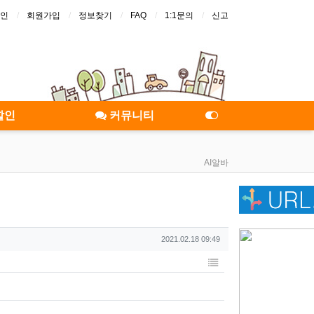
인
회원가입
정보찾기
FAQ
1:1문의
신고
할인
커뮤니티
AI알바
작성일
2021.02.18 09:49
목록