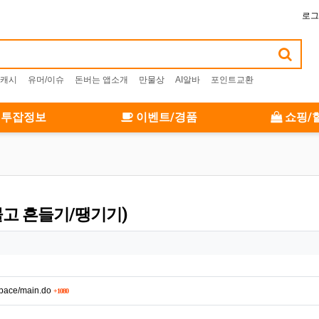
로그
캐시
유머/이슈
돈버는 앱소개
만물상
AI알바
포인트교환
투잡정보
이벤트/경품
쇼핑/
물고 흔들기/땡기기)
회 연결
kspace/main.do
1080