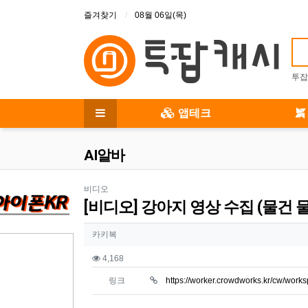
상단 메뉴
즐겨찾기
08월 06일(목)
투잡
메인 메뉴
앱테크
전체 메뉴
AI알바
분류
비디오
[비디오] 강아지 영상 수집 (물건 
작성자 정보
작성자
카키복
컨텐츠 정보
조회
4,168
링크
https://worker.crowdworks.kr/cw/wor