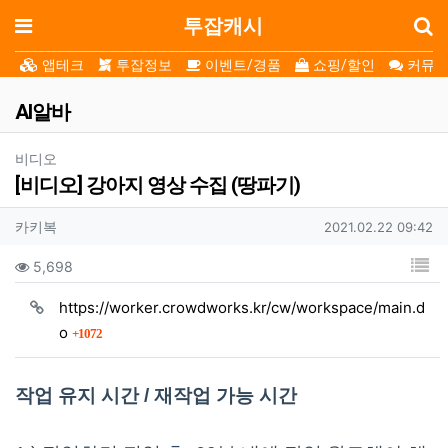
로
메뉴
투잡캐시
앱테크
투잡정보
이벤트/경품
쇼핑/할인
커뮤니
AI알바
분류
비디오
[비디오] 강아지 영상 수집 (땅파기)
작성자 정보
작성자
작성일
카키복
2021.02.22 09:42
컨텐츠 정보
목
조회
5,698
https://worker.crowdworks.kr/cw/workspace/main.d
회 연결
o
1072
본문
작업 유지 시간 / 재작업 가능 시간