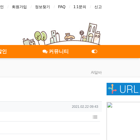
인
회원가입
정보찾기
FAQ
1:1문의
신고
할인
커뮤니티
AI알바
작성일
2021.02.22 09:43
목록