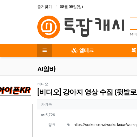
상단 메뉴
즐겨찾기
08월 09일(일)
유머
메인 메뉴
앱테크
전체 메뉴
AI알바
분류
비디오
[비디오] 강아지 영상 수집 (뒷발로
작성자 정보
작성자
카키복
컨텐츠 정보
조회
5,726
링크
https://worker.crowdworks.kr/cw/wor