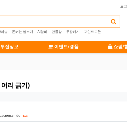
로그
/이슈
돈버는 앱소개
AI알바
만물상
투잡캐시
포인트교환
투잡정보
이벤트/경품
쇼핑/
 어리 긁기)
회 연결
kspace/main.do
1224