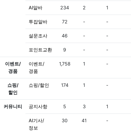
AI알바
234
2
1
투잡알바
72
-
-
설문조사
46
-
-
포인트교환
9
-
-
이벤트/
이벤트/
1,758
1
-
경품
경품
쇼핑/
쇼핑/할인
174
1
-
할인
커뮤니티
공지사항
5
3
1
AI기사/
30
41
-
정보