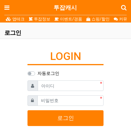
로
메뉴
투잡캐시
앱테크
투잡정보
이벤트/경품
쇼핑/할인
커뮤니
로그인
LOGIN
자동로그인
필수
아이디
필수
비밀번호
로그인