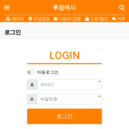
로
메뉴
투잡캐시
앱테크
투잡정보
이벤트/경품
쇼핑/할인
커뮤니
로그인
LOGIN
자동로그인
필수
아이디
필수
비밀번호
로그인