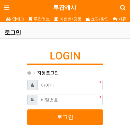
로
메뉴
투잡캐시
앱테크
투잡정보
이벤트/경품
쇼핑/할인
커뮤니
로그인
LOGIN
자동로그인
필수
아이디
필수
비밀번호
로그인