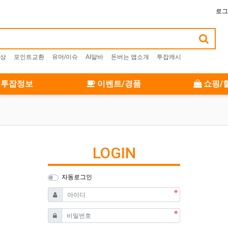
로그
상
포인트교환
유머/이슈
AI알바
돈버는 앱소개
투잡캐시
투잡정보
이벤트/경품
쇼핑/
LOGIN
자동로그인
필수
아이디
필수
비밀번호