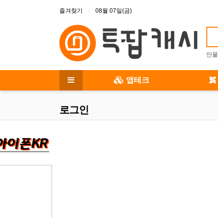
상단 메뉴
즐겨찾기
08월 07일(금)
만물
메인 메뉴
앱테크
전체 메뉴
로그인