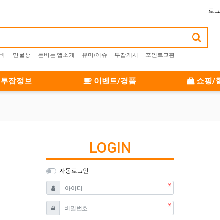
로그
알바
만물상
돈버는 앱소개
유머/이슈
투잡캐시
포인트교환
투잡정보
이벤트/경품
쇼핑/
LOGIN
자동로그인
필수
아이디
필수
비밀번호