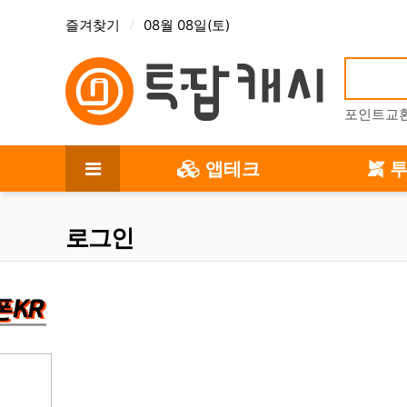
상단 메뉴
즐겨찾기
08월 08일(토)
AI알바
돈버는 앱소개
만물상
유머/이슈
포인트교
메인 메뉴
앱테크
투
전체 메뉴
로그인