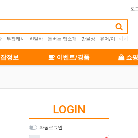
로
환
투잡캐시
AI알바
돈버는 앱소개
만물상
유머/이슈
포인
잡정보
이벤트/경품
쇼핑
LOGIN
자동로그인