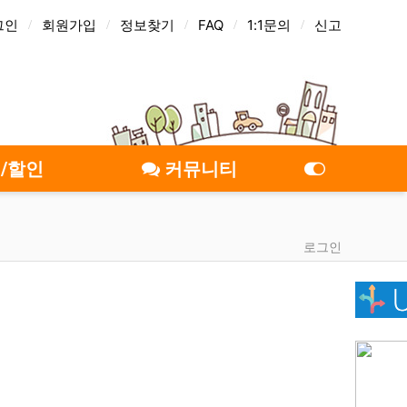
그인
회원가입
정보찾기
FAQ
1:1문의
신고
트교환
투잡캐시
/할인
커뮤니티
로그인