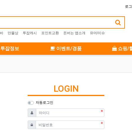
로그
알바
만물상
투잡캐시
포인트교환
돈버는 앱소개
유머/이슈
투잡정보
이벤트/경품
쇼핑/
LOGIN
자동로그인
필수
아이디
필수
비밀번호