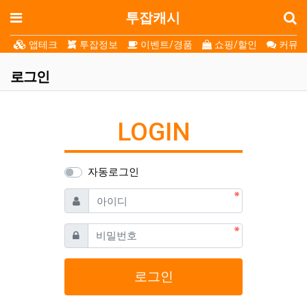
로
메뉴
투잡캐시
앱테크
투잡정보
이벤트/경품
쇼핑/할인
커뮤니
로그인
LOGIN
자동로그인
필수
아이디
필수
비밀번호
로그인