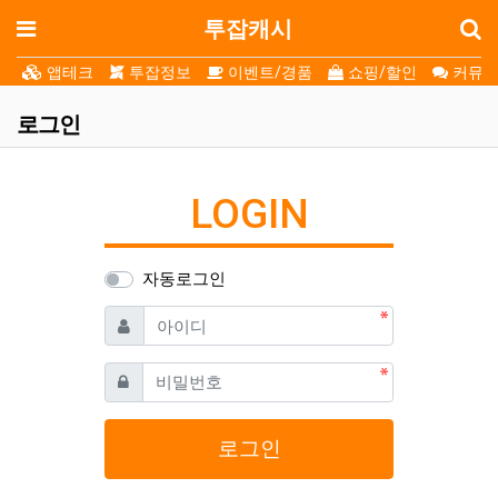
로
메뉴
투잡캐시
앱테크
투잡정보
이벤트/경품
쇼핑/할인
커뮤니
로그인
LOGIN
자동로그인
필수
아이디
필수
비밀번호
로그인