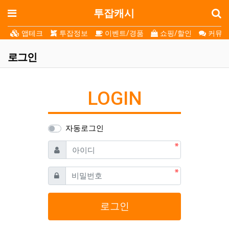
로
메뉴
투잡캐시
앱테크
투잡정보
이벤트/경품
쇼핑/할인
커뮤니
로그인
LOGIN
자동로그인
필수
아이디
필수
비밀번호
로그인