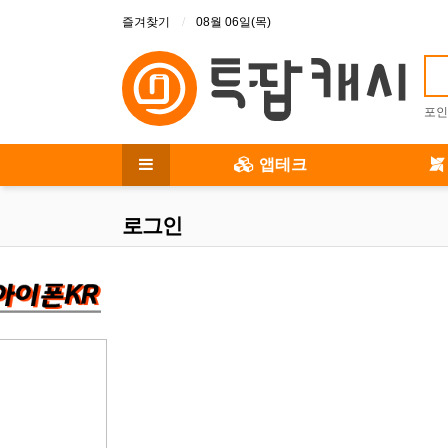
상단 메뉴
즐겨찾기
08월 06일(목)
포인
메인 메뉴
앱테크
전체 메뉴
로그인