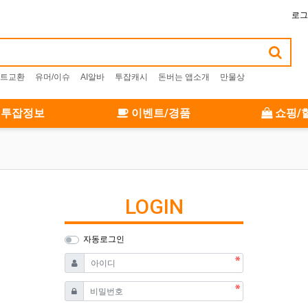
로그
트교환
유머/이슈
AI알바
투잡캐시
돈버는 앱소개
만물상
투잡정보
이벤트/경품
쇼핑/
LOGIN
자동로그인
필수
아이디
필수
비밀번호