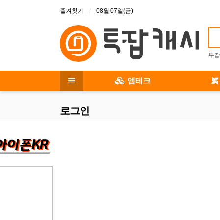
상단 메뉴
즐겨찾기
08월 07일(금)
투잡
메인 메뉴
앱테크
전체 메뉴
로그인