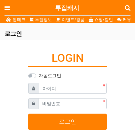
로
메뉴
투잡캐시
앱테크
투잡정보
이벤트/경품
쇼핑/할인
커뮤니
로그인
LOGIN
자동로그인
필수
아이디
필수
비밀번호
로그인