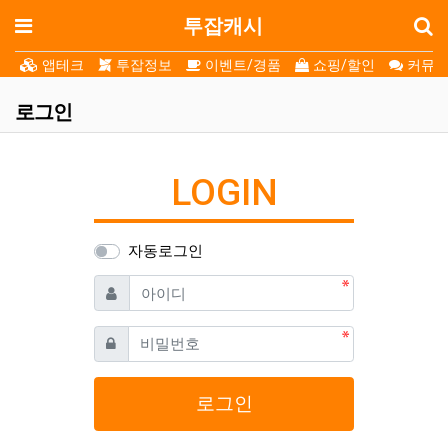
로
메뉴
투잡캐시
앱테크
투잡정보
이벤트/경품
쇼핑/할인
커뮤니
로그인
LOGIN
자동로그인
필수
아이디
필수
비밀번호
로그인